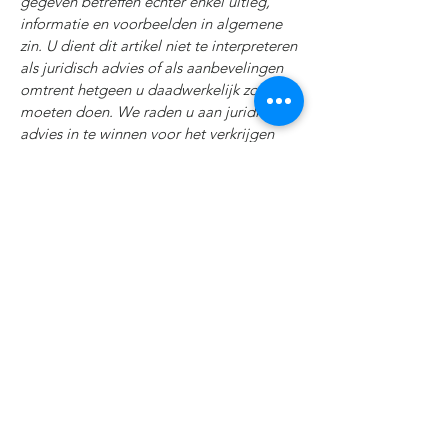
gegeven betreffen echter enkel uitleg,
informatie en voorbeelden in algemene
zin. U dient dit artikel niet te interpreteren
als juridisch advies of als aanbevelingen
omtrent hetgeen u daadwerkelijk zou
moeten doen. We raden u aan juridisch
advies in te winnen voor het verkrijgen
van inzicht en om u te helpen bij het
opstellen van uw cookiebeleid.
More Information
Contact us directly!
Send us an e-mail!
aqualanda@groningsepanden.nl